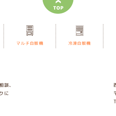
マルチ自販機
冷凍自販機
相談、
クに